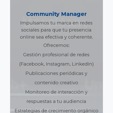
Community Manager
Impulsamos tu marca en redes
sociales para que tu presencia
online sea efectiva y coherente.
Ofrecemos:
Gestión profesional de redes
(Facebook, Instagram, LinkedIn)
Publicaciones periódicas y
contenido creativo
Monitoreo de interacción y
respuestas a tu audiencia
Estrategias de crecimiento orgánico