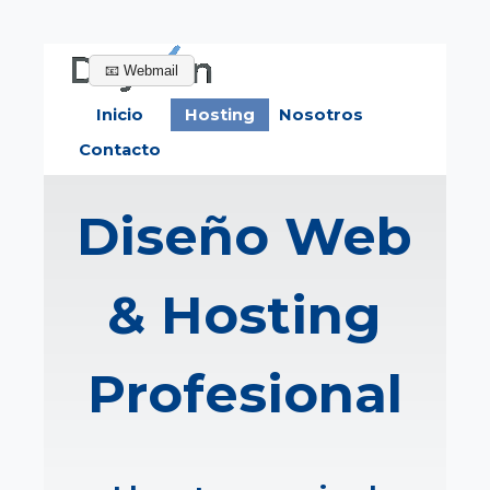
Vaya al Contenido
📧 Webmail
Saltar menú
Inicio
Hosting
Nosotros
Contacto
Diseño Web
& Hosting
Profesional