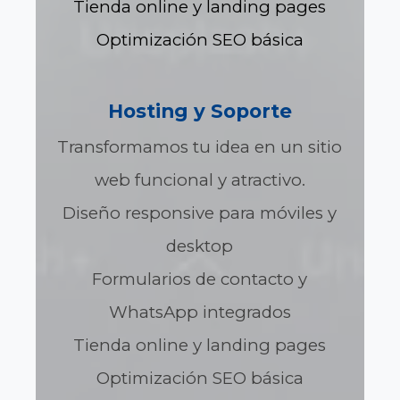
Tienda online y landing pages
Optimización SEO básica
Hosting y Soporte
Transformamos tu idea en un sitio
web funcional y atractivo.
Diseño responsive para móviles y
desktop
Formularios de contacto y
WhatsApp integrados
Tienda online y landing pages
Optimización SEO básica