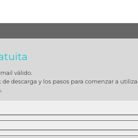
Saltar menú
atuita
mail válido.
nk de descarga y los pasos para comenzar a utiliz
.
earse al Sistema
istema