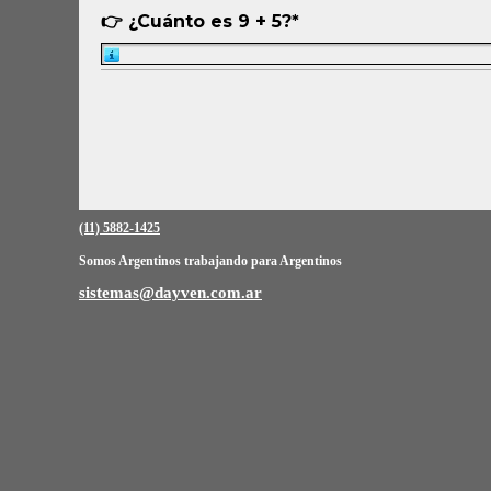
👉 ¿Cuánto es 9 + 5?
*
Agrega el Resultado
(11) 5882-1425
Somos Argentinos trabajando para Argentinos
sistemas@dayven.com.ar
Regreso al contenido