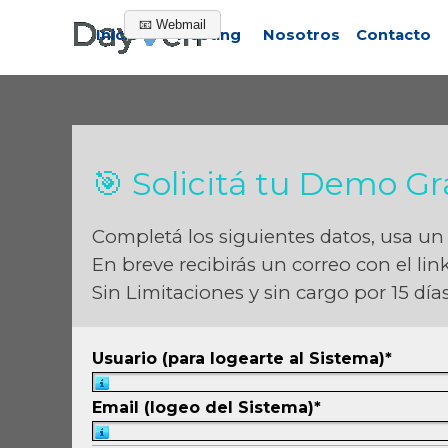
Vaya al Contenido
📧 Webmail
Inicio
Hosting
Nosotros
Contacto
🎯 Solicitá tu Demo Gr
Completá los siguientes datos, usa un 
En breve recibirás un correo con el li
Sin Limitaciones y sin cargo por 15 días
Usuario (para logearte al Sistema)
*
Nombre de Usuario con el que desea Log
Email (logeo del Sistema)
*
Mail Válido, le servira para Logearse al S